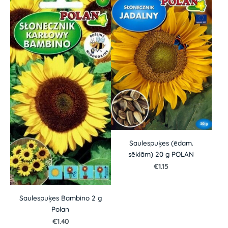
Saulespuķes (ēdam.
sēklām) 20 g POLAN
€1.15
Saulespuķes Bambino 2 g
Polan
€1.40