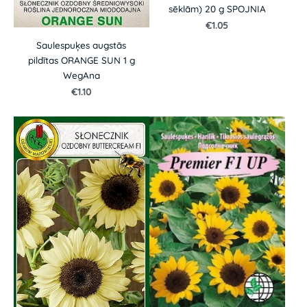
sēklām) 20 g SPOJNIA
€1.05
Saulespuķes augstās
pildītas ORANGE SUN 1 g
WegAna
€1.10