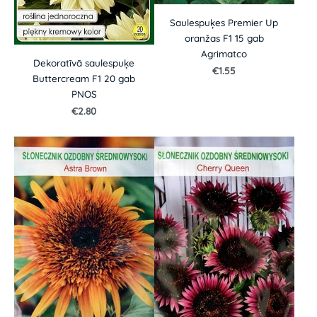
Saulespuķes Premier Up
oranžas F1 15 gab
Agrimatco
Dekoratīvā saulespuķe
€1.55
Buttercream F1 20 gab
PNOS
€2.80