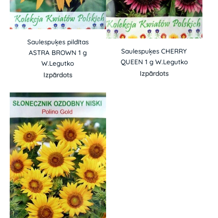
Saulespuķes pildītas
Saulespuķes CHERRY
ASTRA BROWN 1 g
QUEEN 1 g W.Legutko
W.Legutko
Izpārdots
Izpārdots