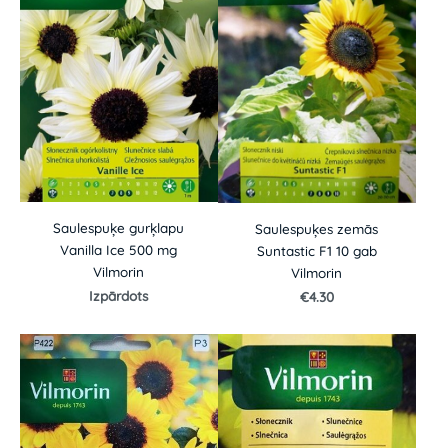
Saulespuķe gurķlapu
Saulespuķes zemās
Vanilla Ice 500 mg
Suntastic F1 10 gab
Vilmorin
Vilmorin
Izpārdots
€4.30