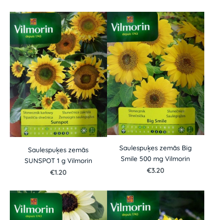
Saulespuķes zemās Big
Saulespuķes zemās
Smile 500 mg Vilmorin
SUNSPOT 1 g Vilmorin
€3.20
€1.20