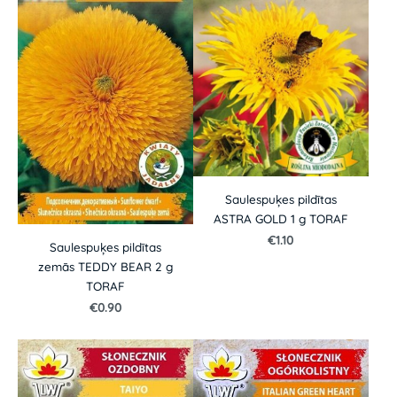
Saulespuķes pildītas
ASTRA GOLD 1 g TORAF
€1.10
Saulespuķes pildītas
zemās TEDDY BEAR 2 g
TORAF
€0.90