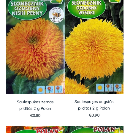
Saulespuķes augstās
Saulespuķes zemās
pildītās 2 g Polan
pildītās 2 g Polan
€0.90
€0.80