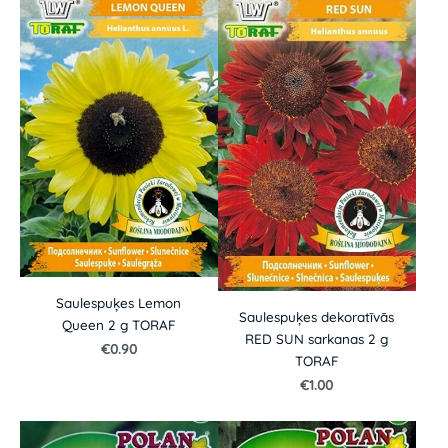
Saulespuķes Lemon
Saulespuķes dekoratīvās
Queen 2 g TORAF
RED SUN sarkanas 2 g
€0.90
TORAF
€1.00