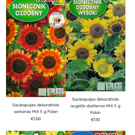
Saulespuķes dekoratīvās
Saulespuķes dekoratīvās
augstās dzeltenas MIX 5 g
sarkanas MIX 5 g Polan
Polan
€1.00
€1.10