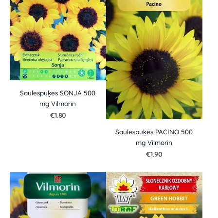
Saulespuķes SONJA 500
mg Vilmorin
€1.80
Saulespuķes PACINO 500
mg Vilmorin
€1.90