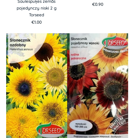
Saulespuķes zemās
€0.90
pojedynczy niski 2 g
Torseed
€1.00