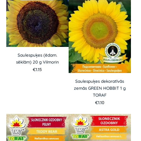
Saulespuķes (ēdam.
sēklām) 20 g Vilmorin
€1.15
Saulespuķes dekoratīvās
zemās GREEN HOBBIT 1 g
TORAF
€1.10