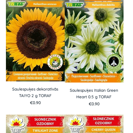
Saulespuķes dekoratīvās
Saulespuķes Italian Green
TAIYO 2 g TORAF
Heart 0.5 g TORAF
€0.90
€0.90