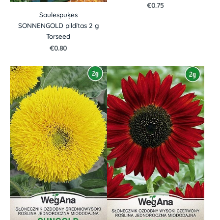
€0.75
Saulespuķes
SONNENGOLD pildītas 2 g
Torseed
€0.80