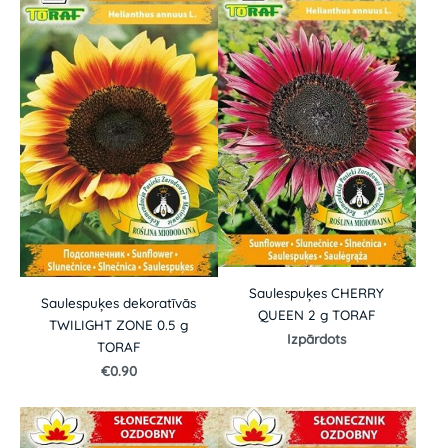
Saulespuķes CHERRY
Saulespuķes dekoratīvās
QUEEN 2 g TORAF
TWILIGHT ZONE 0.5 g
Izpārdots
TORAF
€0.90