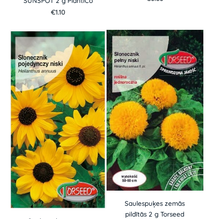
SUNSPOT 2 g PlantiCo
€1.10
Saulespuķes zemās
pildītās 2 g Torseed