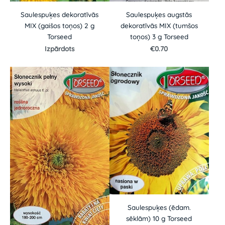
Saulespuķes dekoratīvās
Saulespuķes augstās
MIX (gaišos toņos) 2 g
dekoratīvās MIX (tumšos
Torseed
toņos) 3 g Torseed
Izpārdots
€0.70
Saulespuķes (ēdam.
sēklām) 10 g Torseed