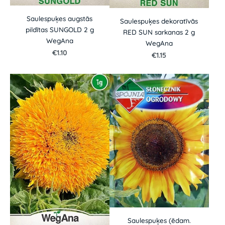
Saulespuķes augstās
Saulespuķes dekoratīvās
pildītas SUNGOLD 2 g
RED SUN sarkanas 2 g
WegAna
WegAna
€1.10
€1.15
Saulespuķes (ēdam.