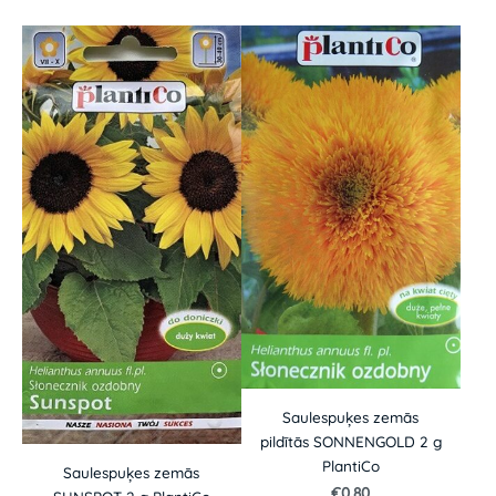
Saulespuķes zemās
pildītās SONNENGOLD 2 g
PlantiCo
Saulespuķes zemās
€0.80