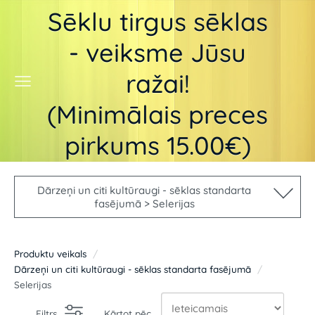
Sēklu tirgus sēklas
- veiksme Jūsu
ražai!
(Minimālais preces
pirkums 15.00€)
Dārzeņi un citi kultūraugi - sēklas standarta
fasējumā > Selerijas
Produktu veikals
Dārzeņi un citi kultūraugi - sēklas standarta fasējumā
Selerijas
Filtrs
Kārtot pēc