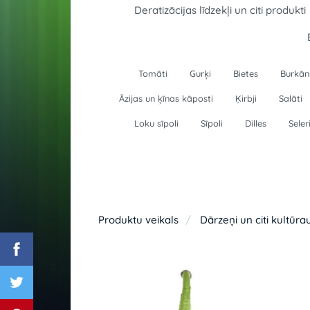
Deratizācijas līdzekļi un citi produkti
Tomāti
Gurķi
Bietes
Burkān
Āzijas un ķīnas kāposti
Ķirbji
Salāti
Loku sīpoli
Sīpoli
Dilles
Seler
Produktu veikals
Dārzeņi un citi kultūra