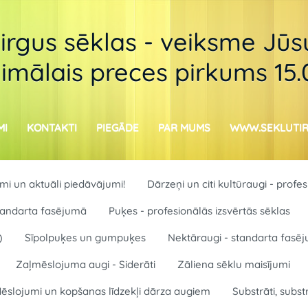
tirgus sēklas - veiksme Jūsu
imālais preces pirkums 15
MI
KONTAKTI
PIEGĀDE
PAR MUMS
WWW.SEKLUTIR
i un aktuāli piedāvājumi!
Dārzeņi un citi kultūraugi - profe
 standarta fasējumā
Puķes - profesionālās izsvērtās sēklas
)
Sīpolpuķes un gumpuķes
Nektāraugi - standarta fasē
Zaļmēslojuma augi - Siderāti
Zāliena sēklu maisījumi
ēslojumi un kopšanas līdzekļi dārza augiem
Substrāti, subst