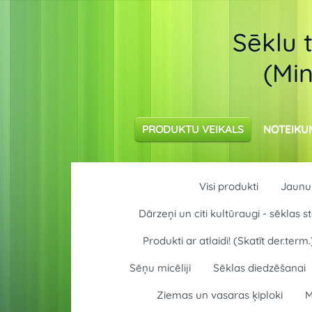
Sēklu 
(Min
PRODUKTU VEIKALS
NOTEIKU
Visi produkti
Jaunum
Dārzeņi un citi kultūraugi - sēklas
Produkti ar atlaidi! (Skatīt der.term.
Sēņu micēliji
Sēklas diedzēšanai
Ziemas un vasaras ķiploki
M