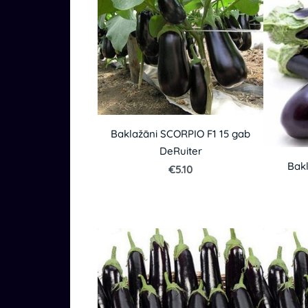
Baklažāni SCORPIO F1 15 gab
DeRuiter
Bakl
€5.10