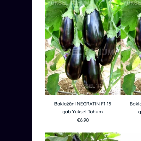
Baklažāni NEGRATIN F1 15
Bakl
gab Yuksel Tohum
g
€6.90