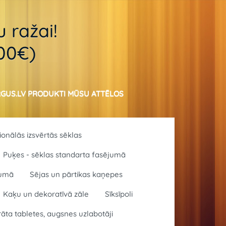
 ražai!
.00€)
GUS.LV PRODUKTI MŪSU ATTĒLOS
sionālās izsvērtās sēklas
Puķes - sēklas standarta fasējumā
jumā
Sējas un pārtikas kaņepes
Kaķu un dekoratīvā zāle
Sīksīpoli
rāta tabletes, augsnes uzlabotāji