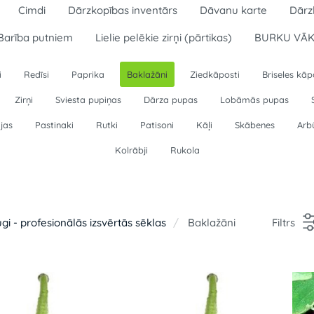
Cimdi
Dārzkopības inventārs
Dāvanu karte
Dārz
Barība putniem
Lielie pelēkie zirņi (pārtikas)
BURKU VĀK
i
Redīsi
Paprika
Baklažāni
Ziedkāposti
Briseles kāp
Zirņi
Sviesta pupiņas
Dārza pupas
Lobāmās pupas
ijas
Pastinaki
Rutki
Patisoni
Kāļi
Skābenes
Arb
Kolrābji
Rukola
ugi - profesionālās izsvērtās sēklas
Baklažāni
Filtrs