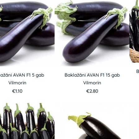
B
ažāni AVAN F1 5 gab
Baklažāni AVAN F1 15 gab
Vilmorin
Vilmorin
€1.10
€2.80