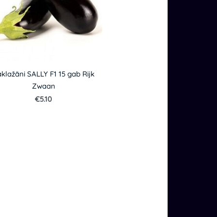
klažāni SALLY F1 15 gab Rijk
Zwaan
€5.10