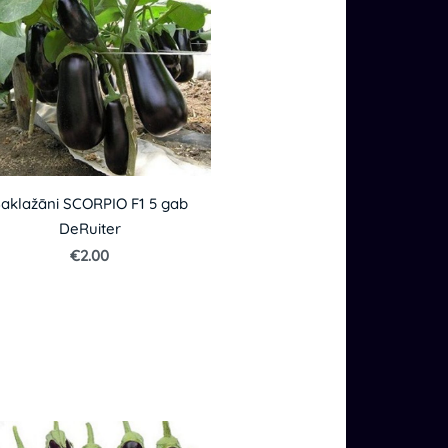
aklažāni SCORPIO F1 5 gab
DeRuiter
€2.00