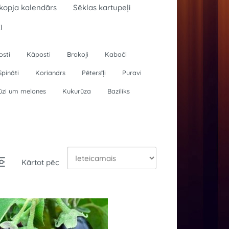
kopja kalendārs
Sēklas kartupeļi
I
osti
Kāposti
Brokoļi
Kabači
Spināti
Koriandrs
Pētersīļi
Puravi
ūzi um melones
Kukurūza
Baziliks
Kārtot pēc