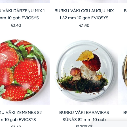
 VĀKI DĀRZEŅU MIX 1
BURKU VĀKI OGU AUGĻU MIX
B
mm 10 gab EVIOSYS
1 82 mm 10 gab EVIOSYS
€1.40
€1.40
U VĀKI ZEMENES 82
BURKU VĀKI BARAVIKAS
B
m 10 gab EVIOSYS
SŪNĀS 82 mm 10 gab
EVIOSYS