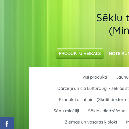
Sēklu 
(Min
PRODUKTU VEIKALS
NOTEIKU
Visi produkti
Jaunum
Dārzeņi un citi kultūraugi - sēklas
Produkti ar atlaidi! (Skatīt der.term.
Sēņu micēliji
Sēklas diedzēšanai
Ziemas un vasaras ķiploki
M