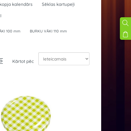
kopja kalendārs
Sēklas kartupeļi
I
ĀKI 100 mm
BURKU VĀKI 110 mm
Kārtot pēc