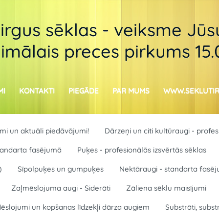
tirgus sēklas - veiksme Jūsu
imālais preces pirkums 15
MI
KONTAKTI
PIEGĀDE
PAR MUMS
WWW.SEKLUTIR
i un aktuāli piedāvājumi!
Dārzeņi un citi kultūraugi - profe
 standarta fasējumā
Puķes - profesionālās izsvērtās sēklas
)
Sīpolpuķes un gumpuķes
Nektāraugi - standarta fasē
Zaļmēslojuma augi - Siderāti
Zāliena sēklu maisījumi
ēslojumi un kopšanas līdzekļi dārza augiem
Substrāti, subst