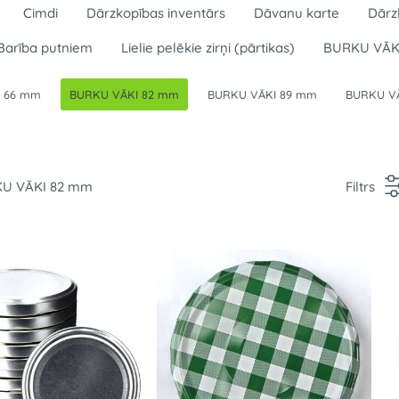
Cimdi
Dārzkopības inventārs
Dāvanu karte
Dārz
Barība putniem
Lielie pelēkie zirņi (pārtikas)
BURKU VĀK
 66 mm
BURKU VĀKI 82 mm
BURKU VĀKI 89 mm
BURKU V
U VĀKI 82 mm
Filtrs