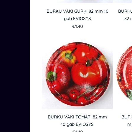
BURKU VĀKI GURĶI 82 mm 10
BURKU
gab EVIOSYS
82 
€1.40
BURKU VĀKI TOMĀTI 82 mm
BURK
10 gab EVIOSYS
m