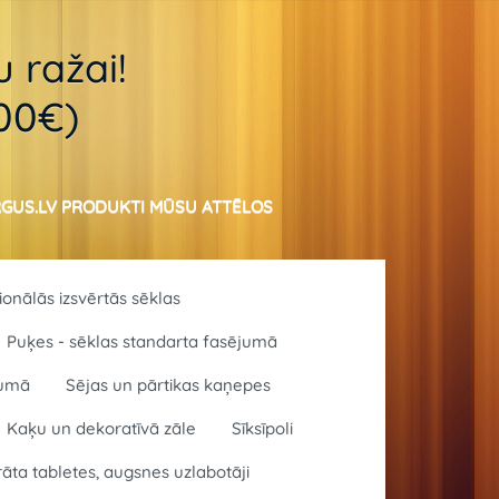
 ražai!
.00€)
GUS.LV PRODUKTI MŪSU ATTĒLOS
sionālās izsvērtās sēklas
Puķes - sēklas standarta fasējumā
jumā
Sējas un pārtikas kaņepes
Kaķu un dekoratīvā zāle
Sīksīpoli
rāta tabletes, augsnes uzlabotāji