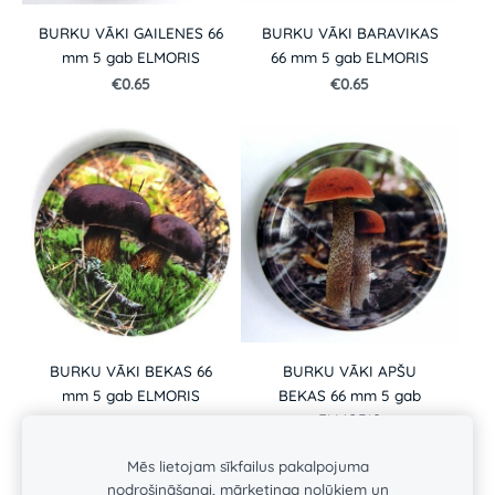
BURKU VĀKI BARAVIKAS
BURKU VĀKI GAILENES 66
66 mm 5 gab ELMORIS
mm 5 gab ELMORIS
€0.65
€0.65
BURKU VĀKI BEKAS 66
BURKU VĀKI APŠU
mm 5 gab ELMORIS
BEKAS 66 mm 5 gab
ELMORIS
€0.65
€0.65
Mēs lietojam sīkfailus pakalpojuma
nodrošināšanai, mārketinga nolūkiem un