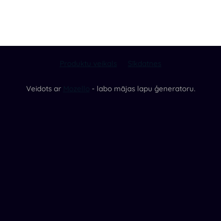
Produktu veikals
Sīkdatnes
Veidots ar
Mozello
- labo mājas lapu ģeneratoru.