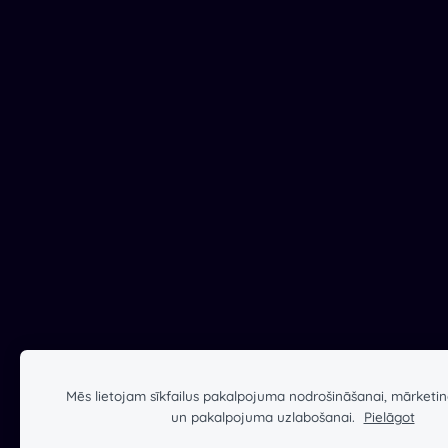
Mēs lietojam sīkfailus pakalpojuma nodrošināšanai, mārketi
un pakalpojuma uzlabošanai.
Pielāgot